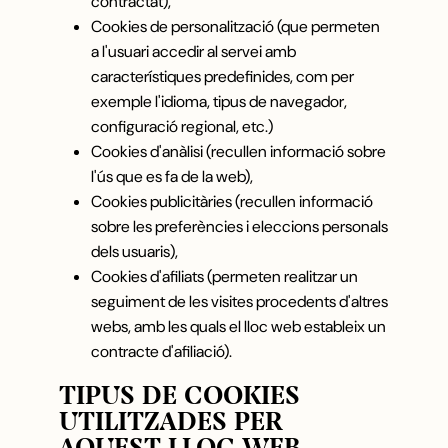
contractat),
Cookies de personalització (que permeten
a l'usuari accedir al servei amb
característiques predefinides, com per
exemple l'idioma, tipus de navegador,
configuració regional, etc.)
Cookies d'anàlisi (recullen informació sobre
l'ús que es fa de la web),
Cookies publicitàries (recullen informació
sobre les preferències i eleccions personals
dels usuaris),
Cookies d'afiliats (permeten realitzar un
seguiment de les visites procedents d'altres
webs, amb les quals el lloc web estableix un
contracte d'afiliació).
TIPUS DE COOKIES
UTILITZADES PER