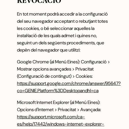
REVOCACIÓ
En tot moment podrà accedir a la configuració
del seu navegador acceptant o rebutjant totes
les cookies, o bé seleccionar aquelles la
instal·lació de les quals admet i quines no,
seguint un dels següents procediments, que
depèn del navegador que utilitzi:
Google Chrome (al Menú Eines): Configuració >
Mostrar opcions avançades > Privacitat
(Configuració de contingut) > Cookies:
https://support.google.com/chrome/answer/95647?
co=GENIE.Platform%3DDesktopandhl=ca
Microsoft Internet Explorer (al Menú Eines):
Opcions d'Internet > Privacitat > Avançada:
https://support.microsoft.com/ca-
es/help/17442/windows-internet-explorer-