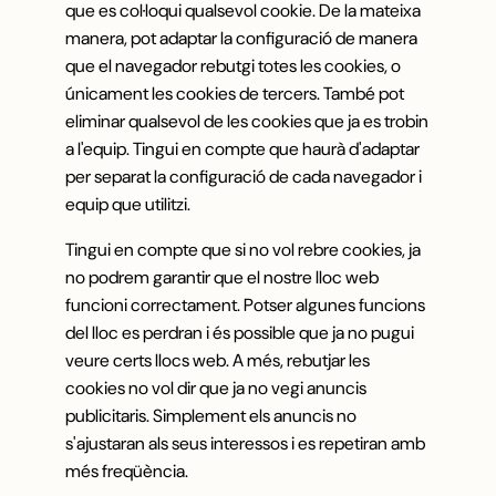
que es col·loqui qualsevol cookie. De la mateixa
manera, pot adaptar la configuració de manera
que el navegador rebutgi totes les cookies, o
únicament les cookies de tercers. També pot
eliminar qualsevol de les cookies que ja es trobin
a l'equip. Tingui en compte que haurà d'adaptar
per separat la configuració de cada navegador i
equip que utilitzi.
Tingui en compte que si no vol rebre cookies, ja
no podrem garantir que el nostre lloc web
funcioni correctament. Potser algunes funcions
del lloc es perdran i és possible que ja no pugui
veure certs llocs web. A més, rebutjar les
cookies no vol dir que ja no vegi anuncis
publicitaris. Simplement els anuncis no
s'ajustaran als seus interessos i es repetiran amb
més freqüència.