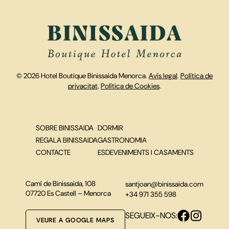
© 2026 Hotel Boutique Binissaida Menorca.
Avís legal
.
Política de
privacitat
.
Política de Cookies
.
SOBRE BINISSAIDA
DORMIR
REGALA BINISSAIDA
GASTRONOMIA
CONTACTE
ESDEVENIMENTS I CASAMENTS
Camí de Binissaida, 108
santjoan@binissaida.com
07720 Es Castell – Menorca
+34 971 355 598
SEGUEIX-NOS:
VEURE A GOOGLE MAPS