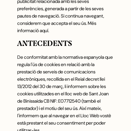
publicitat relacionada amb les seves
santjoan@binissaida.com
preferències, generada a partir de les seves
+34 971 355 598
pautes de navegació. Si continua navegant,
SEGUEIX-NOS:
considerem que accepta el seu ús. Més
informació aquí.
ANTECEDENTS
De conformitat amb la normativa espanyola que
regula l'ús de cookies en relació amb la
prestació de serveis de comunicacions
electròniques, recollida en el Reial decret llei
13/2012 del 30 de març, li informem sobre les
cookies utilitzades en el lloc web de Sant Joan
de Binissaida CB NIF: E07712540 (també el
prestador) i el motiu del seu ús. Així mateix,
l'informem que al navegar en el Lloc Web vostè
està prestant el seu consentiment per poder
utilitzar-les.