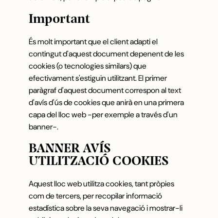
Important
REGALA BINISSAIDA
BLOG
És molt important que el client adapti el
contingut d'aquest document depenent de les
CONTACTE
cookies (o tecnologies similars) que
efectivament s'estiguin utilitzant. El primer
paràgraf d'aquest document correspon al text
d'avís d'ús de cookies que anirà en una primera
Español
Català
English
French
capa del lloc web -per exemple a través d'un
banner-.
BANNER AVÍS
UTILITZACIÓ COOKIES
Camí de Binissaida, 108
07720 Es Castell – Menorca
Aquest lloc web utilitza cookies, tant pròpies
com de tercers, per recopilar informació
VEURE A GOOGLE MAPS
estadística sobre la seva navegació i mostrar-li