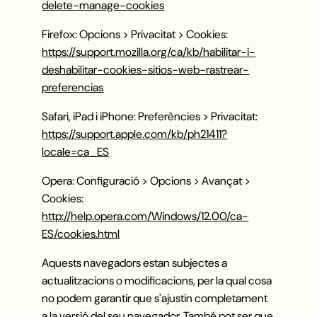
delete-manage-cookies
Firefox: Opcions > Privacitat > Cookies:
https://support.mozilla.org/ca/kb/habilitar-i-
deshabilitar-cookies-sitios-web-rastrear-
preferencias
Safari, iPad i iPhone: Preferències > Privacitat:
https://support.apple.com/kb/ph21411?
locale=ca_ES
Opera: Configuració > Opcions > Avançat >
Cookies:
http://help.opera.com/Windows/12.00/ca-
ES/cookies.html
Aquests navegadors estan subjectes a
actualitzacions o modificacions, per la qual cosa
no podem garantir que s'ajustin completament
a la versió del seu navegador. També pot ser que