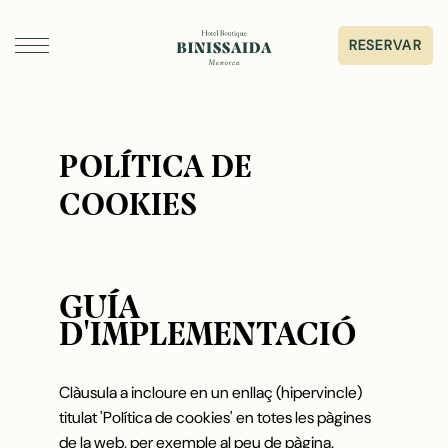
RESERVAR
DORMIR
POLÍTICA DE
GASTRONOMIA
COOKIES
ESDEVENIMENTS I CASAMENTS
GALERIA
GUÍA
D'IMPLEMENTACIÓ
Clàusula a incloure en un enllaç (hipervincle)
SERVEIS
titulat 'Política de cookies' en totes les pàgines
SOBRE BINISSAIDA
de la web, per exemple al peu de pàgina.