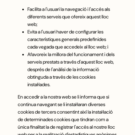
Facilita a l'usuari la navegació i l'accés als
diferents serveis que ofereix aquest lloc
web;
Evita a l'usuari haver de configurar les
característiques generals predefinides
cada vegada que accedeix al lloc web; i
Afavoreix la millora del funcionament i dels
serveis prestats a través d'aquest lloc web,
després de l'anàlisi de la informació
obtinguda a través de les cookies
instal·lades.
En accedir a la nostra web se li informa que si
continua navegant se li instal·laran diverses
cookies de tercers consentint així la instal·lació
de determinades cookies que tindran com a
única finalitat la de registrar l'accés al nostre lloc
web per a la realització d'estadístiques anònimes