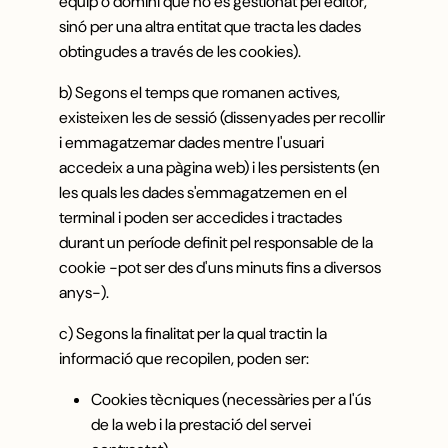
equip o domini que no és gestionat pel editor,
sinó per una altra entitat que tracta les dades
obtingudes a través de les cookies).
b) Segons el temps que romanen actives,
existeixen les de sessió (dissenyades per recollir
i emmagatzemar dades mentre l'usuari
accedeix a una pàgina web) i les persistents (en
les quals les dades s'emmagatzemen en el
terminal i poden ser accedides i tractades
durant un període definit pel responsable de la
cookie -pot ser des d'uns minuts fins a diversos
anys-).
c) Segons la finalitat per la qual tractin la
informació que recopilen, poden ser:
Cookies tècniques (necessàries per a l'ús
de la web i la prestació del servei