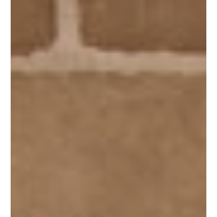
REGALA BINISSAIDA
BLOG
CONTACTE
Español
Català
English
French
Camí de Binissaida, 108
07720 Es Castell – Menorca
VEURE A GOOGLE MAPS