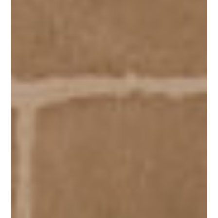
santjoan@binissaida.com
+34 971 355 598
SEGUEIX-NOS: