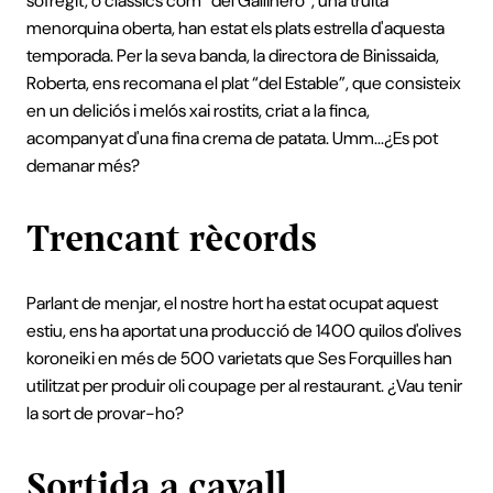
sofregit, o clàssics com “del Gallinero”, una truita
menorquina oberta, han estat els plats estrella d'aquesta
temporada. Per la seva banda, la directora de Binissaida,
Roberta, ens recomana el plat “del Estable”, que consisteix
en un deliciós i melós xai rostits, criat a la finca,
acompanyat d'una fina crema de patata. Umm...¿Es pot
demanar més?
Trencant rècords
Parlant de menjar, el nostre hort ha estat ocupat aquest
estiu, ens ha aportat una producció de 1400 quilos d'olives
koroneiki en més de 500 varietats que Ses Forquilles han
utilitzat per produir oli coupage per al restaurant. ¿Vau tenir
la sort de provar-ho?
Sortida a cavall