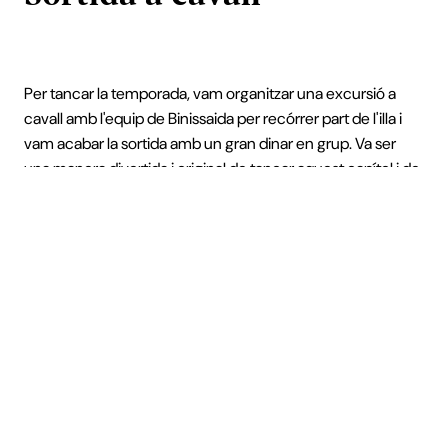
Per tancar la temporada, vam organitzar una excursió a
cavall amb l'equip de Binissaida per recórrer part de l'illa i
vam acabar la sortida amb un gran dinar en grup. Va ser
una manera divertida i original de tancar aquest capítol i de
despedir-nos fins l'any que ve.
I per la pròxima
temporada…
Ja tenim alguns esdeveniments planejats per mantenir-
nos ocupats aquest hivern, ja ho sabeu, per no perdre
l'hàbit.