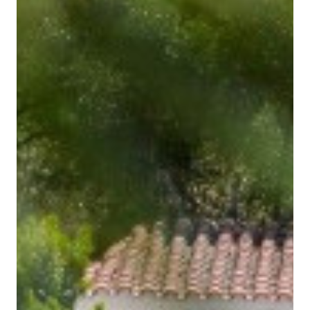
santjoan@binissaida.com
+34 971 355 598
SEGUEIX-NOS: