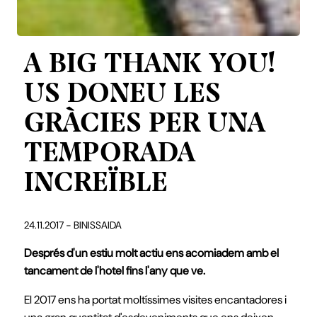
A BIG THANK YOU!
US DONEU LES
GRÀCIES PER UNA
TEMPORADA
INCREÏBLE
24.11.2017 - BINISSAIDA
Després d'un estiu molt actiu ens acomiadem amb el
tancament de l'hotel fins l'any que ve.
El 2017 ens ha portat moltíssimes visites encantadores i