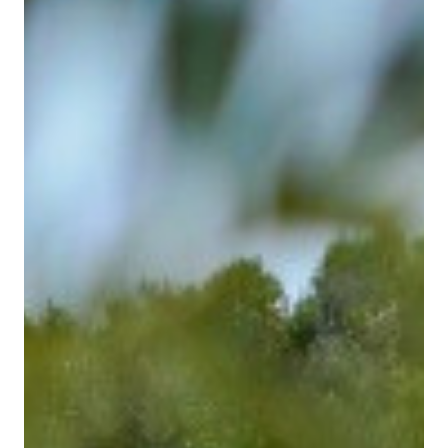
REGALA BINISSAIDA
BLOG
CONTACTE
Español
Català
English
French
Camí de Binissaida, 108
07720 Es Castell – Menorca
VEURE A GOOGLE MAPS