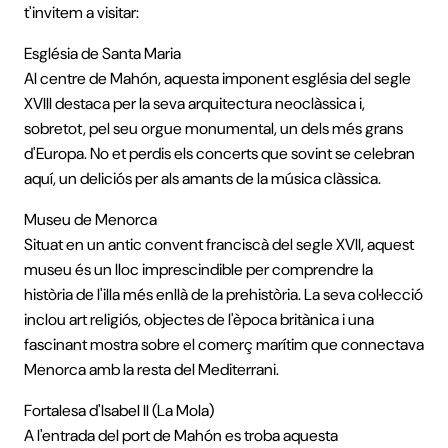
t'invitem a visitar:
Església de Santa Maria
Al centre de Mahón, aquesta imponent església del segle
XVIII destaca per la seva arquitectura neoclàssica i,
sobretot, pel seu orgue monumental, un dels més grans
d'Europa. No et perdis els concerts que sovint se celebran
aquí, un deliciós per als amants de la música clàssica.
Museu de Menorca
Situat en un antic convent franciscà del segle XVII, aquest
museu és un lloc imprescindible per comprendre la
història de l'illa més enllà de la prehistòria. La seva col·lecció
inclou art religiós, objectes de l'època britànica i una
fascinant mostra sobre el comerç marítim que connectava
Menorca amb la resta del Mediterrani.
Fortalesa d'Isabel II (La Mola)
A l'entrada del port de Mahón es troba aquesta