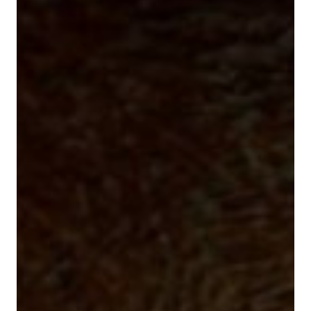
REGALA BINISSAIDA
BLOG
CONTACTE
Español
Català
English
French
Camí de Binissaida, 108
07720 Es Castell – Menorca
VEURE A GOOGLE MAPS