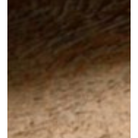
santjoan@binissaida.com
+34 971 355 598
SEGUEIX-NOS: