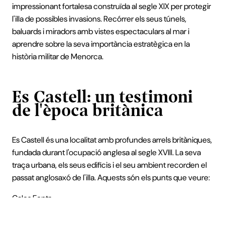
impressionant fortalesa construïda al segle XIX per protegir
l'illa de possibles invasions. Recórrer els seus túnels,
baluards i miradors amb vistes espectaculars al mar i
aprendre sobre la seva importància estratègica en la
història militar de Menorca.
Es Castell: un testimoni
de l'època britànica
Es Castell és una localitat amb profundes arrels britàniques,
fundada durant l'ocupació anglesa al segle XVIII. La seva
traça urbana, els seus edificis i el seu ambient recorden el
passat anglosaxó de l'illa. Aquests són els punts que veure:
Cales Fonts
Aquest encantador port pesquer, situat al cor d'Es Castell,
combina tradició i modernitat. Passeja pels seus carrers