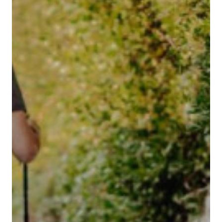
santjoan@binissaida.com
+34 971 355 598
SEGUEIX-NOS: