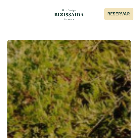
RESERVAR
DORMIR
GASTRONOMIA
ESDEVENIMENTS I CASAMENTS
GALERIA
SERVEIS
SOBRE BINISSAIDA