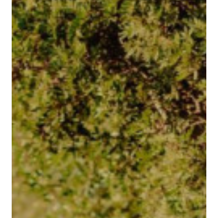
REGALA BINISSAIDA
BLOG
CONTACTE
Español
Català
English
French
Camí de Binissaida, 108
07720 Es Castell – Menorca
VEURE A GOOGLE MAPS