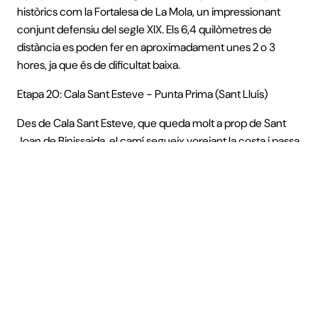
històrics com la Fortalesa de La Mola, un impressionant
conjunt defensiu del segle XIX. Els 6,4 quilòmetres de
distància es poden fer en aproximadament unes 2 o 3
hores, ja que és de dificultat baixa.
Etapa 20: Cala Sant Esteve - Punta Prima (Sant Lluís)
Des de Cala Sant Esteve, que queda molt a prop de Sant
Joan de Binissaida, el camí segueix vorejant la costa i passa
per punts emblemàtics com Cala Rafalet, una cala verge
amagada entre penya-segats, i S’Algar, una urbanització
costanera amb serveis bàsics. Finalment, l'etapa conclou a
Punta Prima, famosa per la seva platja de sorra blanca i la
seva vista al far de l'Isla del Aire. Aquest tram és de dificultat
mitjana, amb una distància de 8,5 quilòmetres, que es
poden fer entre 3 i 4 hores.
Aquests trams del Camí de Cavalls no només destaquen
per la seva bellesa natural, sinó també per la seva