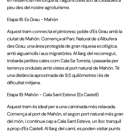
en l'essència menorquina, i alguns d'ells són accessibles a
peu des del nostre agroturisme.
Etapa 18: Es Grau - Mahón
Aquest tram connecta el pintoresc poble d'Es Grau amb la
ciutat de Mahón. Comença al Parc Natural de s'Albufera
des Grau, una àrea protegida de gran riquesa ecològica,
amb aiguamolls i aus migratòries. Al llarg del recorregut,
trobaràs petites cales com Cala Sa Torreta, i passaràs per
terrenys ondulats amb vistes al port natural de Mahón. Té
una distància aproximada de 9,5 quilòmetres i és de
dificultat mitjana.
Etapa 19: Mahón - Cala Sant Esteve (Es Castell)
Aquest tram és ideal per a una caminada més relaxada.
Comença al port de Mahón, el segon port natural més gran
del món, i continua cap a Cala Sant Esteve, un lloc tranquil
a prop d'Es Castell. Al llarg del camí, es poden visitar punts