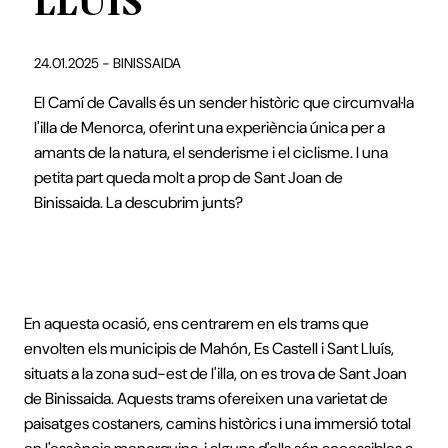
LLUÍS
24.01.2025 - BINISSAIDA
El Camí de Cavalls és un sender històric que circumval·la
l'illa de Menorca, oferint una experiència única per a
amants de la natura, el senderisme i el ciclisme. I una
petita part queda molt a prop de Sant Joan de
Binissaida. La descubrim junts?
En aquesta ocasió, ens centrarem en els trams que
envolten els municipis de Mahón, Es Castell i Sant Lluís,
situats a la zona sud-est de l'illa, on es trova de Sant Joan
de Binissaida. Aquests trams ofereixen una varietat de
paisatges costaners, camins històrics i una immersió total