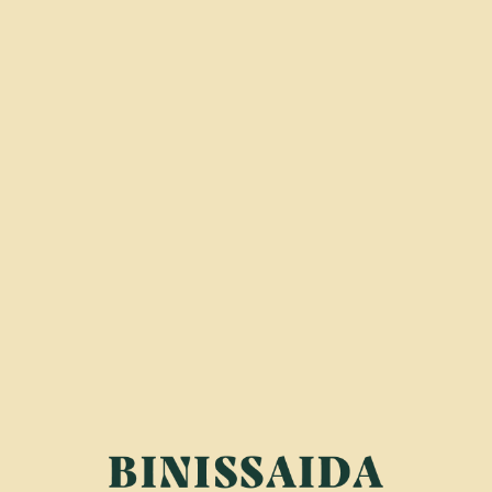
DOB
Cette chambre i
est située au pr