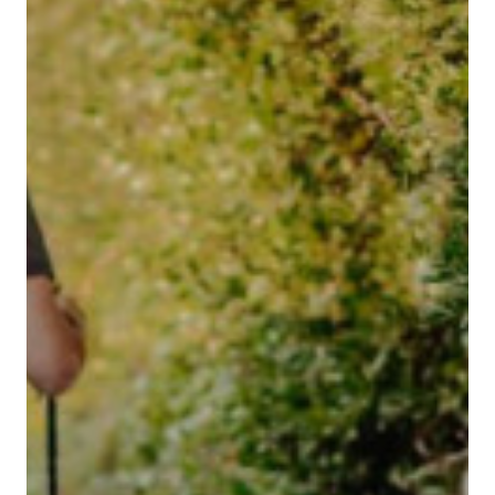
santjoan@binissaida.com
+34 971 355 598
SUIS-NOUS: