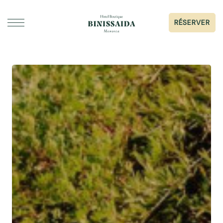
RÉSERVER
DORMIR
GASTRONOMIE
ÉVÉNEMENTS ET MARIAGES
GALERIE
SERVICES
À PROPOS DE BINISSAIDA