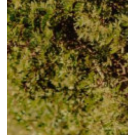
OFFRIR BINISSAIDA
BLOG
CONTACT
Español
Català
English
French
Camí de Binissaida, 108
07720 Es Castell – Menorca
VOIR SUR GOOGLE MAPS