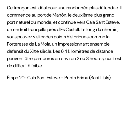
Ce tronçon est idéal pour une randonnée plus détendue. Il
commence au port de Mahón, le deuxième plus grand
port naturel du monde, et continue vers Cala Sant Esteve,
un endroit tranquille près d'Es Castell. Le long du chemin,
vous pouvez visiter des points historiques comme la
Forteresse de La Mola, un impressionnant ensemble
défensif du XIXe siècle. Les 6,4 kilomètres de distance
peuvent être parcourus en environ 2 ou 3 heures, car il est
de difficulté faible.
Étape 20 : Cala Sant Esteve - Punta Prima (Sant Lluís)
Depuis Cala Sant Esteve, qui est très proche de Sant Joan
de Binissaida, le chemin continue à longer la côte et passe
par des points emblématiques comme Cala Rafalet, une
crique vierge cachée entre des falaises, et S’Algar, une
urbanisation côtière avec des services de base. Enfin,
l'étape se termine à Punta Prima, célèbre pour sa plage de