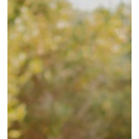
OFFRIR BINISSAIDA
BLOG
CONTACT
Español
Català
English
French
Camí de Binissaida, 108
07720 Es Castell – Menorca
VOIR SUR GOOGLE MAPS