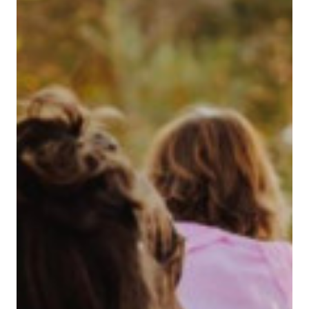
santjoan@binissaida.com
+34 971 355 598
SUIS-NOUS: